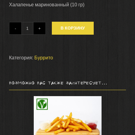
Халапенье маринованный (10 гр)
В КОРЗИНУ
Количество
Буррито
с
курицей
Категория:
Буррито
(300
гр)
В КОРЗИНУ
/
ПОДРОБНЕЕ
Возможно Вас также заинтересует…