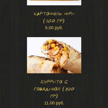
Картофель фри
В КОРЗИНУ
/
(160 гр)
ПОДРОБНЕЕ
5.00
руб.
Буррито с
говядиной (320
гр)
11.00
руб.