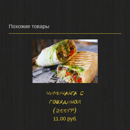
В КОРЗИНУ
/
ПОДРОБНЕЕ
Похожие товары
Чимичанга с
говядиной
В КОРЗИНУ
/
(255гр)
ПОДРОБНЕЕ
11.00
руб.